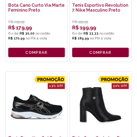
Bota Cano Curto Via Marte
Tenis Esportivo Revolution
Feminino Preto
7 Nike Masculino Preto
R$
299,99
R$
399,99
R$
179,99
R$
199,99
6
x
de
R$ 30,00
6
x
de
R$ 33,33
R$ 170,99
no
PIX
R$ 189,99
no
PIX
COMPRAR
COMPRAR
13% OFF
50% OFF