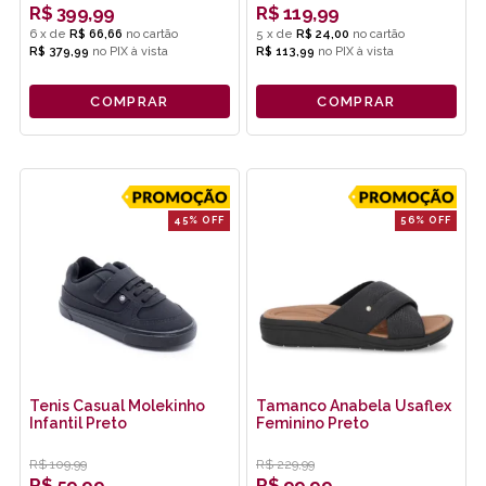
R$
399,99
R$
119,99
6
x
de
R$ 66,66
5
x
de
R$ 24,00
R$ 379,99
no
PIX
R$ 113,99
no
PIX
COMPRAR
COMPRAR
45% OFF
56% OFF
Tenis Casual Molekinho
Tamanco Anabela Usaflex
Infantil Preto
Feminino Preto
R$
109,99
R$
229,99
R$
59,99
R$
99,99