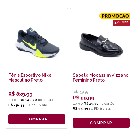
37% OFF
Tênis Esportivo Nike
Sapato Mocassim Vizzano
Masculino Preto
Feminino Preto
R$
159,99
R$
839,99
R$
99,99
6
x
de
R$ 140,00
4
x
de
R$ 25,00
R$ 797,99
no
PIX
R$ 94,99
no
PIX
COMPRAR
COMPRAR