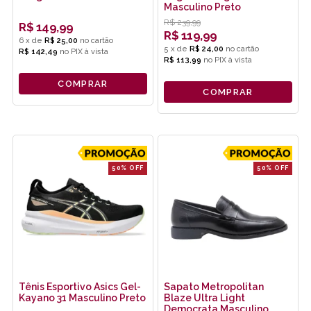
Masculino Preto
R$
239,99
R$
149,99
R$
119,99
6
x
de
R$ 25,00
5
x
de
R$ 24,00
R$ 142,49
no
PIX
R$ 113,99
no
PIX
COMPRAR
COMPRAR
50% OFF
50% OFF
Tênis Esportivo Asics Gel-
Sapato Metropolitan
Kayano 31 Masculino Preto
Blaze Ultra Light
Democrata Masculino