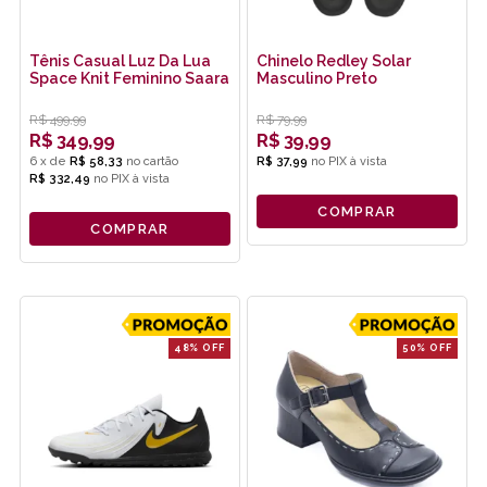
Tênis Casual Luz Da Lua
Chinelo Redley Solar
Space Knit Feminino Saara
Masculino Preto
R$
499,99
R$
79,99
R$
349,99
R$
39,99
6
x
de
R$ 58,33
R$ 37,99
no
PIX
R$ 332,49
no
PIX
COMPRAR
COMPRAR
48% OFF
50% OFF