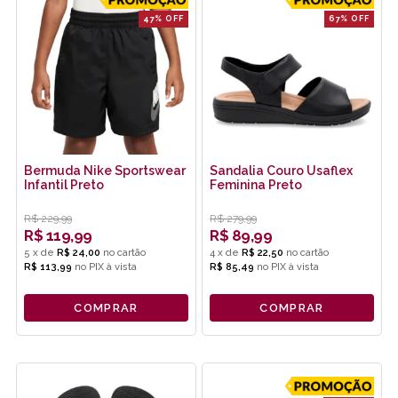
47% OFF
67% OFF
Bermuda Nike Sportswear
Sandalia Couro Usaflex
Infantil Preto
Feminina Preto
R$
229,99
R$
279,99
R$
119,99
R$
89,99
5
x
de
R$ 24,00
4
x
de
R$ 22,50
R$ 113,99
no
PIX
R$ 85,49
no
PIX
COMPRAR
COMPRAR