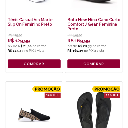
Tênis Casual Via Marte
Bota New Nina Cano Curto
Slip On Feminino Preto
Comfort J Gean Feminina
Preto
R$
179,99
R$
339,99
R$
129,99
R$
169,99
6
x
de
R$ 21,66
6
x
de
R$ 28,33
R$ 123,49
no
PIX
R$ 161,49
no
PIX
COMPRAR
COMPRAR
30% OFF
50% OFF