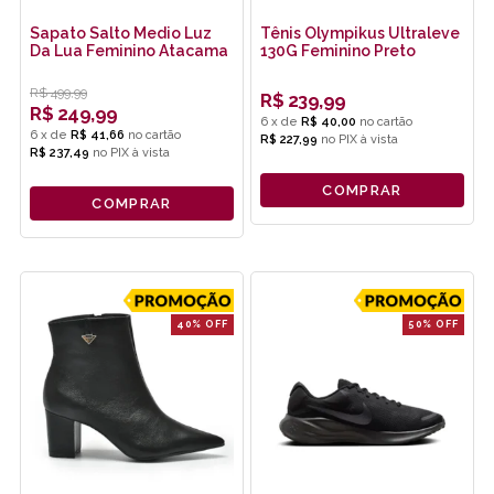
Sapato Salto Medio Luz
Tênis Olympikus Ultraleve
Da Lua Feminino Atacama
130G Feminino Preto
R$
499,99
R$
239,99
R$
249,99
6
x
de
R$ 40,00
6
x
de
R$ 41,66
R$ 227,99
no
PIX
R$ 237,49
no
PIX
COMPRAR
COMPRAR
40% OFF
50% OFF