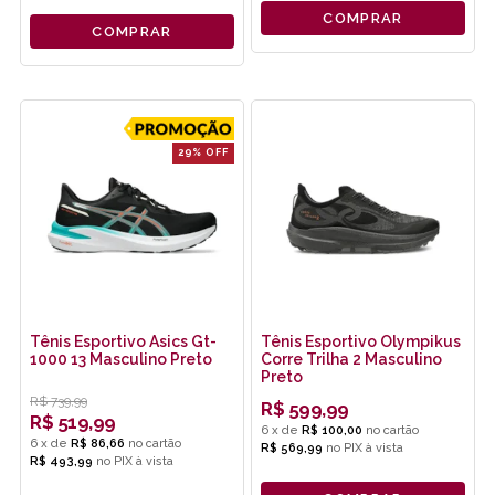
COMPRAR
COMPRAR
29% OFF
Tênis Esportivo Asics Gt-
Tênis Esportivo Olympikus
1000 13 Masculino Preto
Corre Trilha 2 Masculino
Preto
R$
739,99
R$
599,99
R$
519,99
6
x
de
R$ 100,00
6
x
de
R$ 86,66
R$ 569,99
no
PIX
R$ 493,99
no
PIX