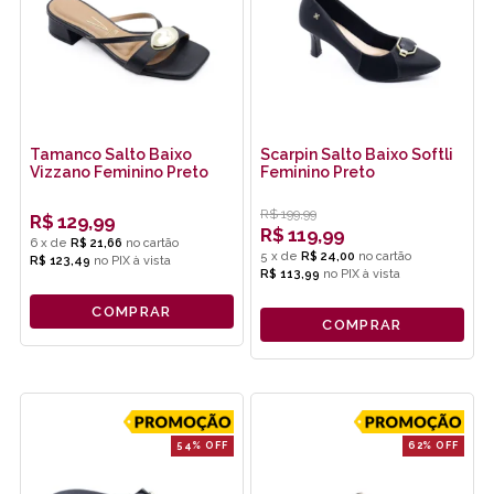
Tamanco Salto Baixo
Scarpin Salto Baixo Softli
Vizzano Feminino Preto
Feminino Preto
R$
199,99
R$
129,99
R$
119,99
6
x
de
R$ 21,66
5
x
de
R$ 24,00
R$ 123,49
no
PIX
R$ 113,99
no
PIX
COMPRAR
COMPRAR
54% OFF
62% OFF