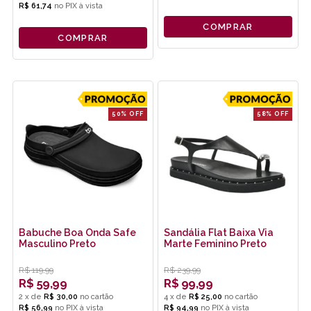
R$ 61,74
no
PIX
COMPRAR
COMPRAR
50% OFF
58% OFF
Babuche Boa Onda Safe
Sandália Flat Baixa Via
Masculino Preto
Marte Feminino Preto
R$
119,99
R$
239,99
R$
59,99
R$
99,99
2
x
de
R$ 30,00
4
x
de
R$ 25,00
R$ 56,99
no
PIX
R$ 94,99
no
PIX