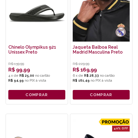
Chinelo Olympikus 921
Jaqueta Balboa Real
Unissex Preto
Madrid Masculina Preto
R$
139,99
R$
229,99
R$
99,99
R$
169,99
4
x
de
R$ 25,00
6
x
de
R$ 28,33
R$ 94,99
no
PIX
R$ 161,49
no
PIX
COMPRAR
COMPRAR
40% OFF