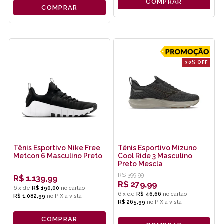
COMPRAR
COMPRAR
30% OFF
Tênis Esportivo Nike Free
Tênis Esportivo Mizuno
Metcon 6 Masculino Preto
Cool Ride 3 Masculino
Preto Mescla
R$
399,99
R$
1.139,99
R$
279,99
6
x
de
R$ 190,00
6
x
de
R$ 46,66
R$ 1.082,99
no
PIX
R$ 265,99
no
PIX
COMPRAR