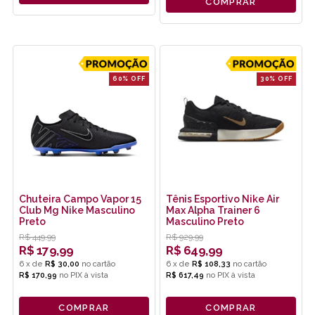
COMPRAR
60% OFF
30% OFF
Chuteira Campo Vapor 15
Tênis Esportivo Nike Air
Club Mg Nike Masculino
Max Alpha Trainer 6
Preto
Masculino Preto
R$
449,99
R$
929,99
R$
179,99
R$
649,99
6
x
de
R$ 30,00
6
x
de
R$ 108,33
R$ 170,99
no
PIX
R$ 617,49
no
PIX
COMPRAR
COMPRAR