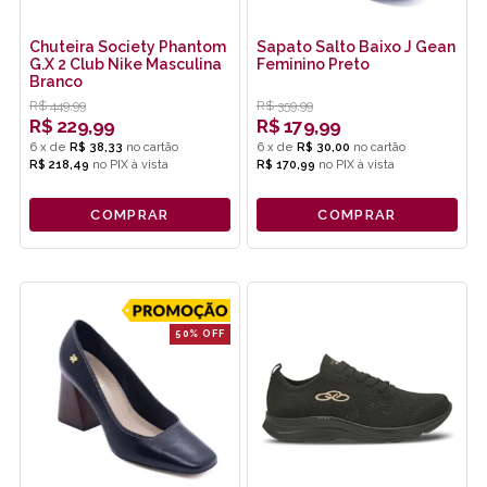
Chuteira Society Phantom
Sapato Salto Baixo J Gean
G.X 2 Club Nike Masculina
Feminino Preto
Branco
R$
449,99
R$
359,99
R$
229,99
R$
179,99
6
x
de
R$ 38,33
6
x
de
R$ 30,00
R$ 218,49
no
PIX
R$ 170,99
no
PIX
COMPRAR
COMPRAR
50% OFF