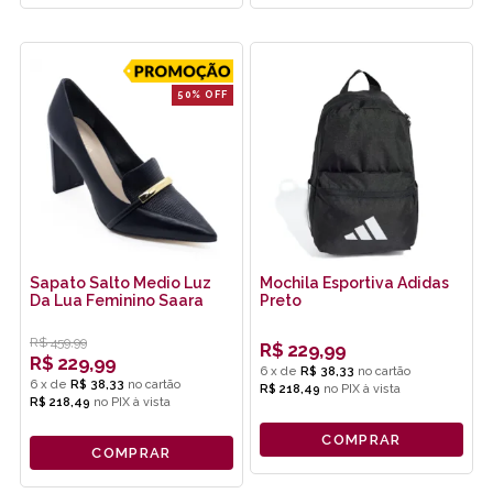
50% OFF
Sapato Salto Medio Luz
Mochila Esportiva Adidas
Da Lua Feminino Saara
Preto
R$
459,99
R$
229,99
R$
229,99
6
x
de
R$ 38,33
6
x
de
R$ 38,33
R$ 218,49
no
PIX
R$ 218,49
no
PIX
COMPRAR
COMPRAR