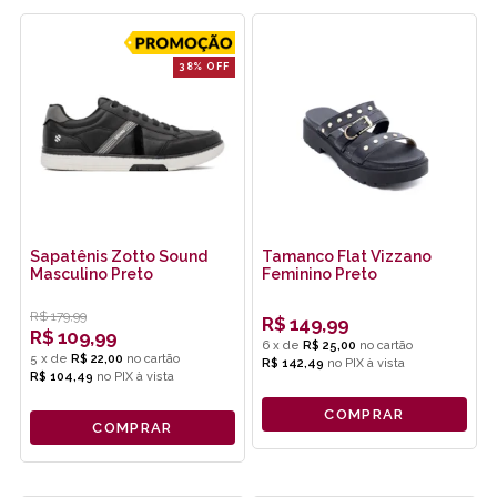
38% OFF
Sapatênis Zotto Sound
Tamanco Flat Vizzano
Masculino Preto
Feminino Preto
R$
179,99
R$
149,99
R$
109,99
6
x
de
R$ 25,00
5
x
de
R$ 22,00
R$ 142,49
no
PIX
R$ 104,49
no
PIX
COMPRAR
COMPRAR