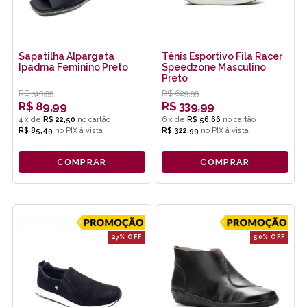
Sapatilha Alpargata
Tênis Esportivo Fila Racer
Ipadma Feminino Preto
Speedzone Masculino
Preto
R$
319,99
R$
629,99
R$
89,99
R$
339,99
4
x
de
R$ 22,50
6
x
de
R$ 56,66
R$ 85,49
no
PIX
R$ 322,99
no
PIX
COMPRAR
COMPRAR
27% OFF
50% OFF