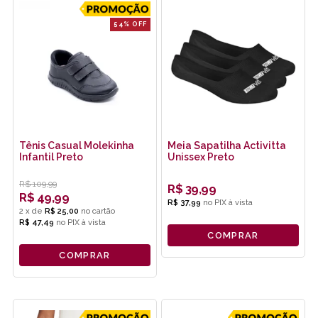
54% OFF
Tênis Casual Molekinha
Meia Sapatilha Activitta
Infantil Preto
Unissex Preto
R$
109,99
R$
39,99
R$
49,99
R$ 37,99
no
PIX
2
x
de
R$ 25,00
R$ 47,49
no
PIX
COMPRAR
COMPRAR