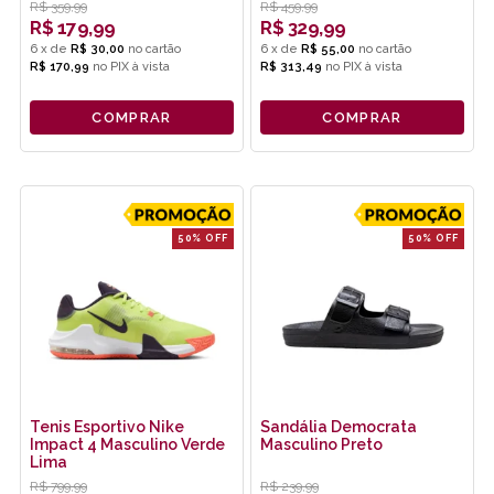
R$
359,99
R$
459,99
R$
179,99
R$
329,99
6
x
de
R$ 30,00
6
x
de
R$ 55,00
R$ 170,99
no
PIX
R$ 313,49
no
PIX
COMPRAR
COMPRAR
50% OFF
50% OFF
Tenis Esportivo Nike
Sandália Democrata
Impact 4 Masculino Verde
Masculino Preto
Lima
R$
799,99
R$
239,99