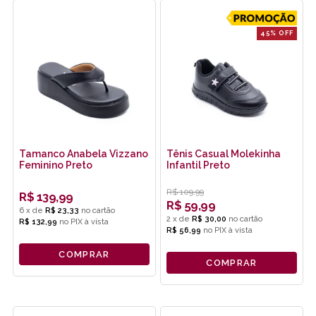
45% OFF
Tamanco Anabela Vizzano
Tênis Casual Molekinha
Feminino Preto
Infantil Preto
R$
109,99
R$
139,99
R$
59,99
6
x
de
R$ 23,33
2
x
de
R$ 30,00
R$ 132,99
no
PIX
R$ 56,99
no
PIX
COMPRAR
COMPRAR