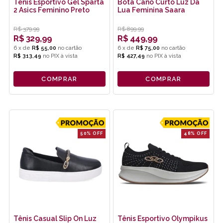
Tenis Esportivo Gel Sparta
Bota Cano Curto Luz Da
2 Asics Feminino Preto
Lua Feminina Saara
R$
379,99
R$
899,99
R$
329,99
R$
449,99
6
x
de
R$ 55,00
6
x
de
R$ 75,00
R$ 313,49
no
PIX
R$ 427,49
no
PIX
COMPRAR
COMPRAR
50% OFF
48% OFF
Tênis Casual Slip On Luz
Tênis Esportivo Olympikus