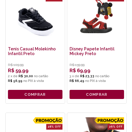
Tenis Casual Molekinho
Disney Papete Infantil
Infantil Preto
Mickey Preto
R$
109,99
R$
139,99
R$
59,99
R$
69,99
2
x
de
R$ 30,00
3
x
de
R$ 23,33
R$ 56,99
no
PIX
R$ 66,49
no
PIX
COMPRAR
COMPRAR
28% OFF
26% OFF