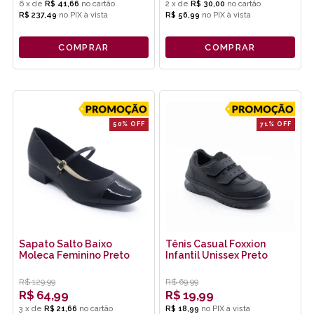
6
x
de
R$ 41,66
2
x
de
R$ 30,00
R$ 237,49
no
PIX
R$ 56,99
no
PIX
COMPRAR
COMPRAR
50% OFF
71% OFF
Sapato Salto Baixo
Tênis Casual Foxxion
Moleca Feminino Preto
Infantil Unissex Preto
R$
129,99
R$
69,99
R$
64,99
R$
19,99
3
x
de
R$ 21,66
R$ 18,99
no
PIX