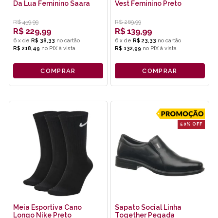
Da Lua Feminino Saara
Vest Feminino Preto
R$
459,99
R$
269,99
R$
229,99
R$
139,99
6
x
de
R$ 38,33
6
x
de
R$ 23,33
R$ 218,49
no
PIX
R$ 132,99
no
PIX
COMPRAR
COMPRAR
50% OFF
Meia Esportiva Cano
Sapato Social Linha
Longo Nike Preto
Together Pegada