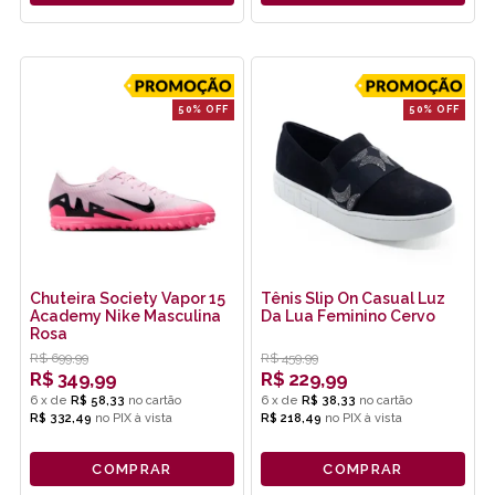
50% OFF
50% OFF
Chuteira Society Vapor 15
Tênis Slip On Casual Luz
Academy Nike Masculina
Da Lua Feminino Cervo
Rosa
R$
699,99
R$
459,99
R$
349,99
R$
229,99
6
x
de
R$ 58,33
6
x
de
R$ 38,33
R$ 332,49
no
PIX
R$ 218,49
no
PIX
COMPRAR
COMPRAR