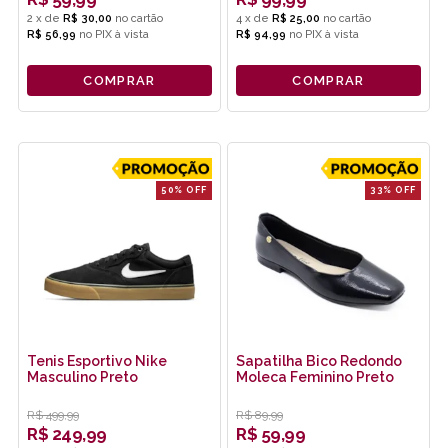
2
x
de
R$ 30,00
4
x
de
R$ 25,00
R$ 56,99
no
PIX
R$ 94,99
no
PIX
COMPRAR
COMPRAR
50% OFF
33% OFF
Tenis Esportivo Nike
Sapatilha Bico Redondo
Masculino Preto
Moleca Feminino Preto
R$
499,99
R$
89,99
R$
249,99
R$
59,99