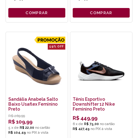
COMPRAR
COMPRAR
59% OFF
Sandália Anabela Salto
Tênis Esportivo
Baixo Usaflex Feminino
Downshifter 12 Nike
Preto
Feminino Preto
R$
269,99
R$
449,99
R$
109,99
6
x
de
R$ 75,00
5
x
de
R$ 22,00
R$ 427,49
no
PIX
R$ 104,49
no
PIX