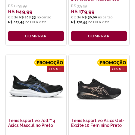
Preto
R$
1.299,99
R$
359,99
R$
649,99
R$
179,99
6
x
de
R$ 108,33
6
x
de
R$ 30,00
R$ 617,49
no
PIX
R$ 170,99
no
PIX
COMPRAR
COMPRAR
50% OFF
28% OFF
Tenis Esportivo Jolt™ 4
Tênis Esportivo Asics Gel-
Asics Masculino Preto
Excite 10 Feminino Preto