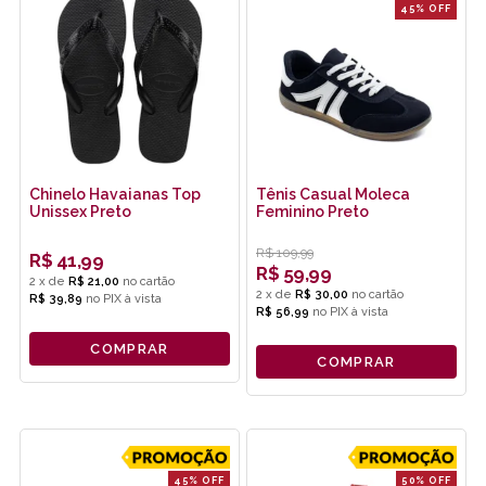
45% OFF
Chinelo Havaianas Top
Tênis Casual Moleca
Unissex Preto
Feminino Preto
R$
109,99
R$
41,99
R$
59,99
2
x
de
R$ 21,00
2
x
de
R$ 30,00
R$ 39,89
no
PIX
R$ 56,99
no
PIX
COMPRAR
COMPRAR
45% OFF
50% OFF