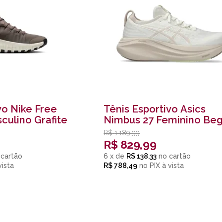
vo Nike Free
Tênis Esportivo Asics
culino Grafite
Nimbus 27 Feminino Be
R$
1.189,99
R$
829,99
6
x
de
R$ 138,33
R$ 788,49
no
PIX