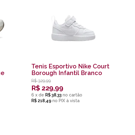
Tenis Esportivo Nike Court
ge
Borough Infantil Branco
R$
329,99
R$
229,99
6
x
de
R$ 38,33
R$ 218,49
no
PIX