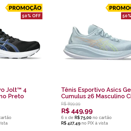
50% OFF
50%
vo Jolt™ 4
Tênis Esportivo Asics Ge
no Preto
Cumulus 26 Masculino C
R$
899,99
R$
449,99
6
x
de
R$ 75,00
R$ 427,49
no
PIX