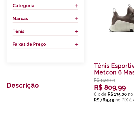
Categoria
Marcas
Tênis
Faixas de Preço
Tênis Esporti
Metcon 6 Mas
R$
1.159,99
Descrição
R$
809,99
6
x
de
R$ 135,00
R$ 769,49
no
PIX