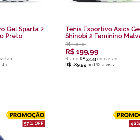
vo Gel Sparta 2
Tênis Esportivo Asics Ge
o Preto
Shinobi 2 Feminino Malv
Roxo
R$
399,99
R$
199,99
6
x
de
R$ 33,33
R$ 189,99
no
PIX
57% OFF
46%