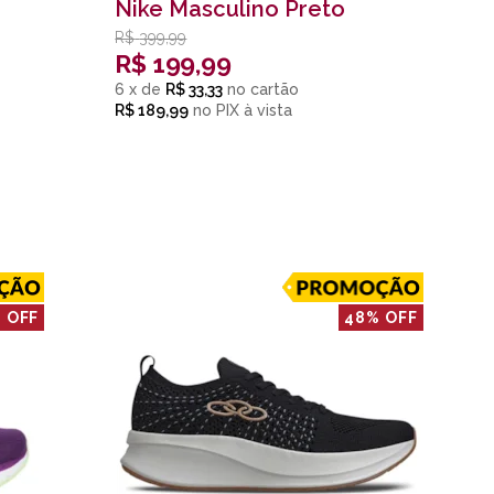
Nike Masculino Preto
R$
399,99
R$
199,99
6
x
de
R$ 33,33
R$ 189,99
no
PIX
 OFF
48% OFF