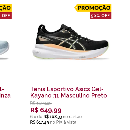
 OFF
50% OFF
l-
Tênis Esportivo Asics Gel-
inza
Kayano 31 Masculino Preto
R$
1.299,99
R$
649,99
6
x
de
R$ 108,33
R$ 617,49
no
PIX