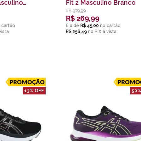
sculino
Fit 2 Masculino Branco
R$
379,99
R$
269,99
6
x
de
R$ 45,00
R$ 256,49
no
PIX
13% OFF
50%