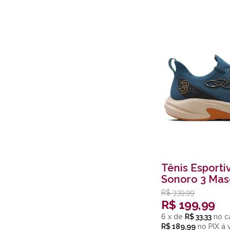
Tênis Esporti
Sonoro 3 Mas
Atlantico
R$
339,99
R$
199,99
6
x
de
R$ 33,33
R$ 189,99
no
PIX