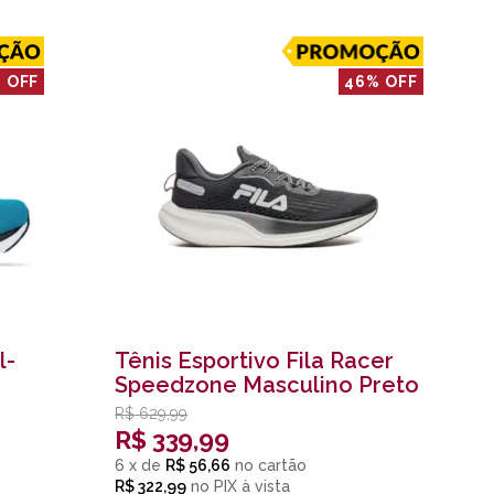
 OFF
46% OFF
l-
Tênis Esportivo Fila Racer
Speedzone Masculino Preto
R$
629,99
R$
339,99
6
x
de
R$ 56,66
R$ 322,99
no
PIX