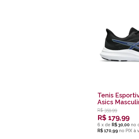
Tenis Esporti
Asics Masculi
R$
359,99
R$
179,99
6
x
de
R$ 30,00
R$ 170,99
no
PIX