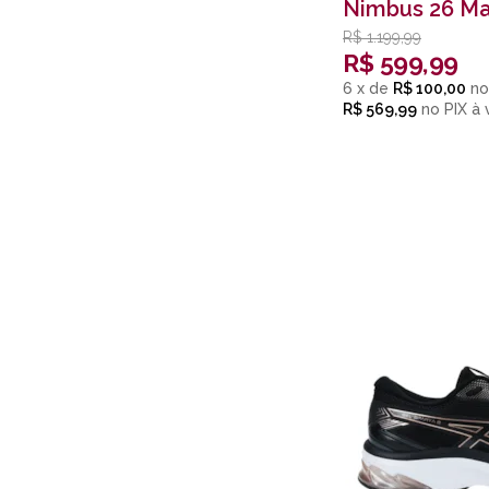
Nimbus 26 Ma
Marinho
R$
1.199,99
R$
599,99
6
x
de
R$ 100,00
R$ 569,99
no
PIX