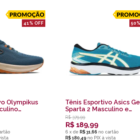
41% OFF
50%
vo Olympikus
Tênis Esportivo Asics Ge
culino
Sparta 2 Masculino e
Laranja Azul
R$
379,99
R$
189,99
6
x
de
R$ 31,66
R$ 180,49
no
PIX