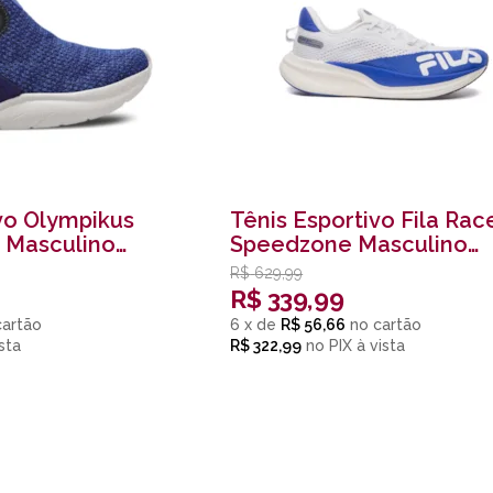
vo Olympikus
Tênis Esportivo Fila Rac
l Masculino
Speedzone Masculino
Branco
R$
629,99
R$
339,99
6
x
de
R$ 56,66
R$ 322,99
no
PIX