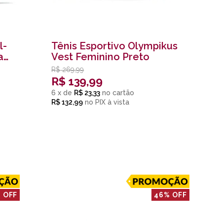
l-
Tênis Esportivo Olympikus
a
Vest Feminino Preto
R$
269,99
R$
139,99
6
x
de
R$ 23,33
R$ 132,99
no
PIX
 OFF
46% OFF