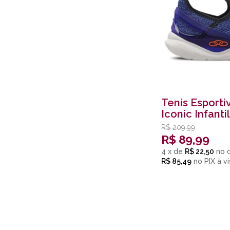
Tenis Esporti
Iconic Infanti
Blue
R$
209,99
R$
89,99
4
x
de
R$ 22,50
R$ 85,49
no
PIX