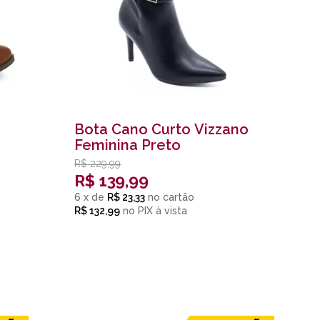
Bota Cano Curto Vizzano
Feminina Preto
R$
229,99
R$
139,99
6
x
de
R$ 23,33
R$ 132,99
no
PIX