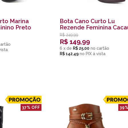
rto Marina
Bota Cano Curto Lu
inino Preto
Rezende Feminina Caca
R$
249,99
R$
149,99
6
x
de
R$ 25,00
R$ 142,49
no
PIX
37% OFF
39%