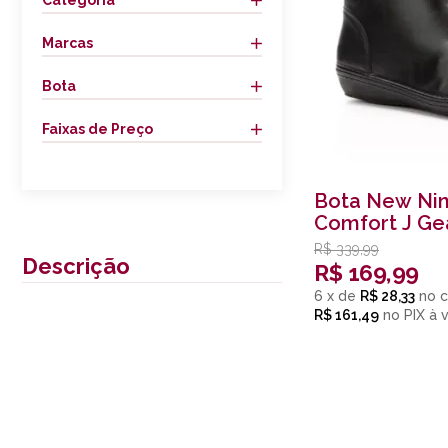
Categoria
Marcas
Bota
Faixas de Preço
Bota New Nin
Comfort J Ge
Preto
R$
339,99
Descrição
R$
169,99
6
x
de
R$ 28,33
R$ 161,49
no
PIX