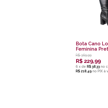
Bota Cano L
Feminina Pre
R$
369,99
R$
229,99
6
x
de
R$ 38,33
R$ 218,49
no
PIX