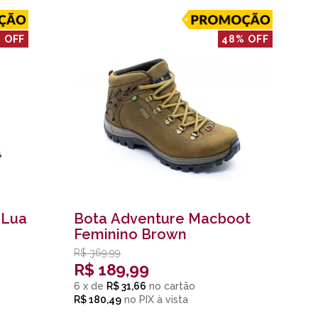
 OFF
48% OFF
 Lua
Bota Adventure Macboot
Feminino Brown
R$
369,99
R$
189,99
6
x
de
R$ 31,66
R$ 180,49
no
PIX