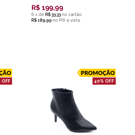
R$
199,99
6
x
de
R$ 33,33
R$ 189,99
no
PIX
 OFF
40% OFF