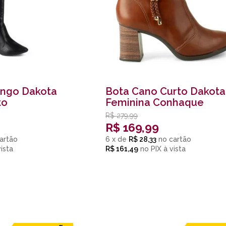
ongo Dakota
Bota Cano Curto Dakota
to
Feminina Conhaque
R$
279,99
R$
169,99
6
x
de
R$ 28,33
R$ 161,49
no
PIX