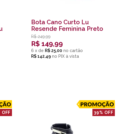
Bota Cano Curto Lu
u
Resende Feminina Preto
R$
249,99
R$
149,99
6
x
de
R$ 25,00
R$ 142,49
no
PIX
 OFF
39% OFF