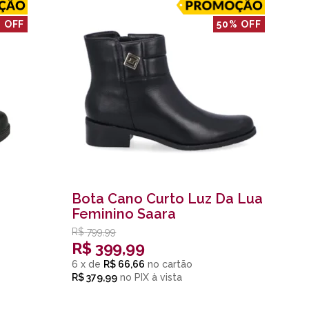
 OFF
50% OFF
Bota Cano Curto Luz Da Lua
Feminino Saara
R$
799,99
R$
399,99
6
x
de
R$ 66,66
R$ 379,99
no
PIX