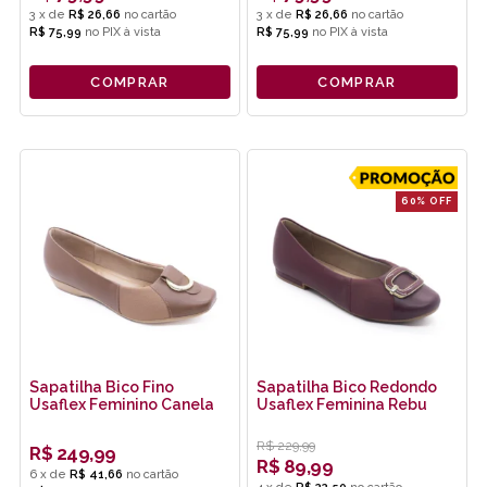
3
x
de
R$ 26,66
3
x
de
R$ 26,66
R$ 75,99
no
PIX
R$ 75,99
no
PIX
COMPRAR
COMPRAR
60% OFF
Sapatilha Bico Fino
Sapatilha Bico Redondo
Usaflex Feminino Canela
Usaflex Feminina Rebu
R$
229,99
R$
249,99
R$
89,99
6
x
de
R$ 41,66