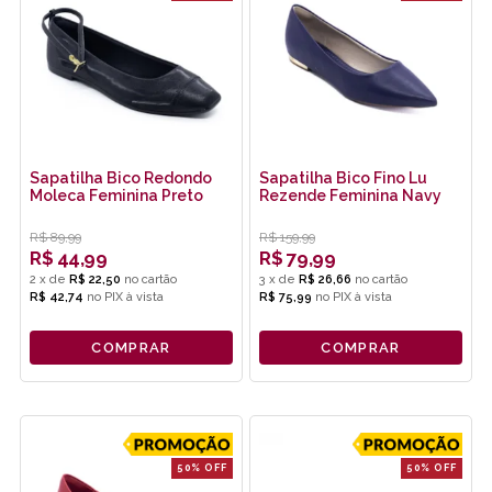
Sapatilha Bico Redondo
Sapatilha Bico Fino Lu
Moleca Feminina Preto
Rezende Feminina Navy
R$
89,99
R$
159,99
R$
44,99
R$
79,99
2
x
de
R$ 22,50
3
x
de
R$ 26,66
R$ 42,74
no
PIX
R$ 75,99
no
PIX
COMPRAR
COMPRAR
50% OFF
50% OFF