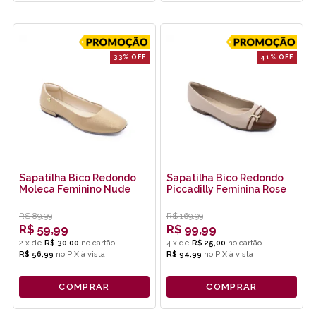
33% OFF
41% OFF
Sapatilha Bico Redondo
Sapatilha Bico Redondo
Moleca Feminino Nude
Piccadilly Feminina Rose
R$
89,99
R$
169,99
R$
59,99
R$
99,99
2
x
de
R$ 30,00
4
x
de
R$ 25,00
R$ 56,99
no
PIX
R$ 94,99
no
PIX
COMPRAR
COMPRAR