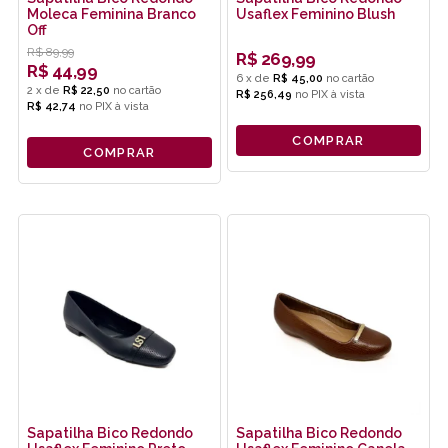
Moleca Feminina Branco
Usaflex Feminino Blush
Off
R$
89,99
R$
269,99
R$
44,99
6
x
de
R$ 45,00
2
x
de
R$ 22,50
R$ 256,49
no
PIX
R$ 42,74
no
PIX
COMPRAR
COMPRAR
Sapatilha Bico Redondo
Sapatilha Bico Redondo