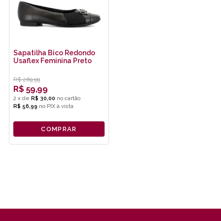
Sapatilha Bico Redondo
Usaflex Feminina Preto
R$
269,99
R$
59,99
2
x
de
R$ 30,00
R$ 56,99
no
PIX
COMPRAR