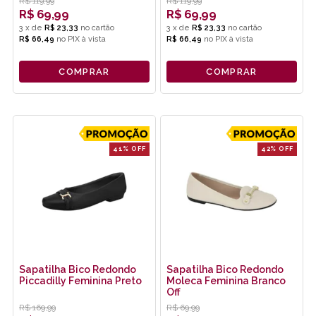
R$
119,99
R$
119,99
R$
69,99
R$
69,99
3
x
de
R$ 23,33
3
x
de
R$ 23,33
R$ 66,49
no
PIX
R$ 66,49
no
PIX
COMPRAR
COMPRAR
41% OFF
42% OFF
Sapatilha Bico Redondo
Sapatilha Bico Redondo
Piccadilly Feminina Preto
Moleca Feminina Branco
Off
R$
169,99
R$
69,99