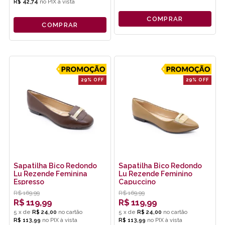
R$ 42,74
no
PIX
COMPRAR
COMPRAR
29% OFF
29% OFF
Sapatilha Bico Redondo
Sapatilha Bico Redondo
Lu Rezende Feminina
Lu Rezende Feminino
Espresso
Capuccino
R$
169,99
R$
169,99
R$
119,99
R$
119,99
5
x
de
R$ 24,00
5
x
de
R$ 24,00
R$ 113,99
no
PIX
R$ 113,99
no
PIX