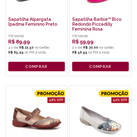
Sapatilha Alpargata
Sapatilha Barbie™ Bico
Ipadma Feminino Preto
Redondo Piccadilly
Feminina Rosa
R$
319,99
R$
199,99
R$
89,99
R$
59,99
4
x
de
R$ 22,50
2
x
de
R$ 30,00
R$ 85,49
no
PIX
R$ 56,99
no
PIX
COMPRAR
COMPRAR
48% OFF
40% OFF