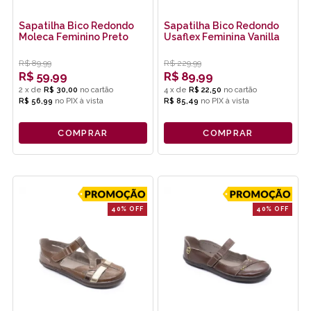
Sapatilha Bico Redondo
Sapatilha Bico Redondo
Moleca Feminino Preto
Usaflex Feminina Vanilla
R$
89,99
R$
229,99
R$
59,99
R$
89,99
2
x
de
R$ 30,00
4
x
de
R$ 22,50
R$ 56,99
no
PIX
R$ 85,49
no
PIX
COMPRAR
COMPRAR
40% OFF
40% OFF