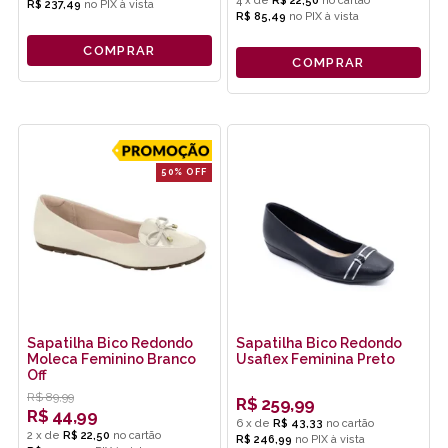
4
x
de
R$ 22,50
R$ 237,49
no
PIX
R$ 85,49
no
PIX
COMPRAR
COMPRAR
50% OFF
Sapatilha Bico Redondo
Sapatilha Bico Redondo
Moleca Feminino Branco
Usaflex Feminina Preto
Off
R$
89,99
R$
259,99
R$
44,99
6
x
de
R$ 43,33
2
x
de
R$ 22,50
R$ 246,99
no
PIX