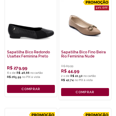
50% OFF
Sapatilha Bico Redondo
Sapatilha Bico Fino Beira
Usaflex Feminina Preto
Rio Feminina Nude
R$
89,99
R$
279,99
R$
44,99
6
x
de
R$ 46,66
2
x
de
R$ 22,50
R$ 265,99
no
PIX
R$ 42,74
no
PIX
COMPRAR
COMPRAR