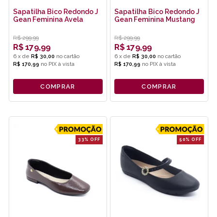
Sapatilha Bico Redondo J
Sapatilha Bico Redondo J
Gean Feminina Avela
Gean Feminina Mustang
R$
299,99
R$
299,99
R$
179,99
R$
179,99
6
x
de
R$ 30,00
6
x
de
R$ 30,00
R$ 170,99
no
PIX
R$ 170,99
no
PIX
COMPRAR
COMPRAR
33% OFF
50% OFF