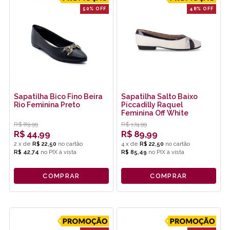
50% OFF
48% OFF
Sapatilha Bico Fino Beira
Sapatilha Salto Baixo
Rio Feminina Preto
Piccadilly Raquel
Feminina Off White
R$
89,99
R$
174,99
R$
44,99
R$
89,99
2
x
de
R$ 22,50
4
x
de
R$ 22,50
R$ 42,74
no
PIX
R$ 85,49
no
PIX
COMPRAR
COMPRAR