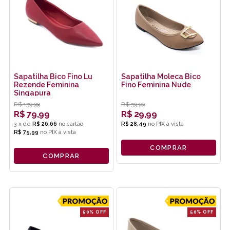
Sapatilha Bico Fino Lu
Sapatilha Moleca Bico
Rezende Feminina
Fino Feminina Nude
Singapura
R$
159,99
R$
59,99
R$
79,99
R$
29,99
3
x
de
R$ 26,66
R$ 28,49
no
PIX
R$ 75,99
no
PIX
COMPRAR
COMPRAR
50% OFF
50% OFF