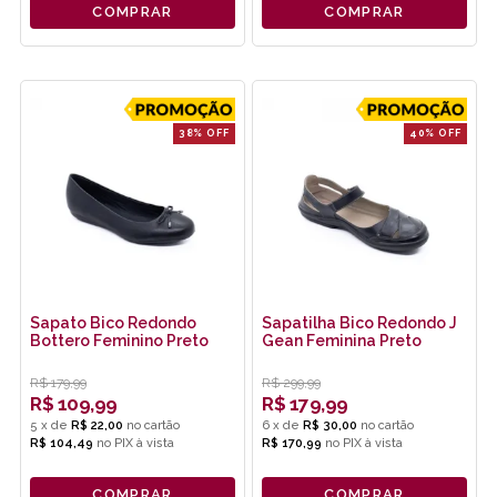
COMPRAR
COMPRAR
38% OFF
40% OFF
Sapato Bico Redondo
Sapatilha Bico Redondo J
Bottero Feminino Preto
Gean Feminina Preto
R$
179,99
R$
299,99
R$
109,99
R$
179,99
5
x
de
R$ 22,00
6
x
de
R$ 30,00
R$ 104,49
no
PIX
R$ 170,99
no
PIX
COMPRAR
COMPRAR