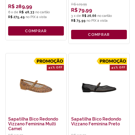
R$
129,99
R$
289,99
R$
79,99
6
x
de
R$ 48,33
3
x
de
R$ 26,66
R$ 275,49
no
PIX
R$ 75,99
no
PIX
COMPRAR
COMPRAR
41% OFF
41% OFF
Sapatilha Bico Redondo
Sapatilha Bico Redondo
Vizzano Feminina Multi
Vizzano Feminina Preto
Camel