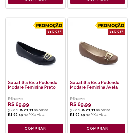
41% OFF
41% OFF
Sapatilha Bico Redondo
Sapatilha Bico Redondo
Modare Feminina Preto
Modare Feminina Avela
R$
119,99
R$
119,99
R$
69,99
R$
69,99
3
x
de
R$ 23,33
3
x
de
R$ 23,33
R$ 66,49
no
PIX
R$ 66,49
no
PIX
COMPRAR
COMPRAR