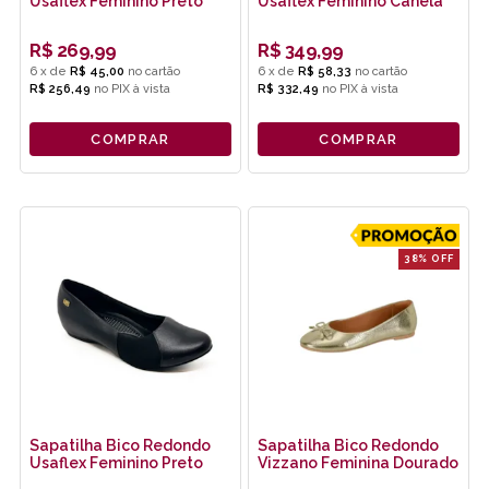
Usaflex Feminino Preto
Usaflex Feminino Canela
R$
269,99
R$
349,99
6
x
de
R$ 45,00
6
x
de
R$ 58,33
R$ 256,49
no
PIX
R$ 332,49
no
PIX
COMPRAR
COMPRAR
38% OFF
Sapatilha Bico Redondo
Sapatilha Bico Redondo
Usaflex Feminino Preto
Vizzano Feminina Dourado