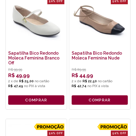
50% OFF
50% OFF
Sapatilha Bico Redondo
Sapatilha Bico Redondo
Moleca Feminina Branco
Moleca Feminina Nude
Off
R$
99,99
R$
89,99
R$
49,99
R$
44,99
2
x
de
R$ 25,00
2
x
de
R$ 22,50
R$ 47,49
no
PIX
R$ 42,74
no
PIX
COMPRAR
COMPRAR
50% OFF
50% OFF