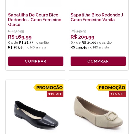
Sapatilha De Couro Bico
Sapatilha Bico Redondo J
Redondo J Gean Feminino
Gean Feminino Vanila
Glace
R$
329,99
R$
349,99
R$
169,99
R$
209,99
6
x
de
R$ 28,33
6
x
de
R$ 35,00
R$ 161,49
no
PIX
R$ 199,49
no
PIX
COMPRAR
COMPRAR
33% OFF
60% OFF