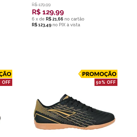
R$
179,99
R$
129,99
6
x
de
R$ 21,66
R$ 123,49
no
PIX
 OFF
50% OFF