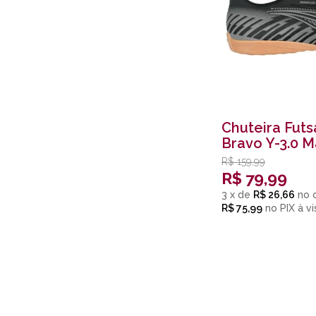
Chuteira Futs
Bravo Y-3.0 M
R$
159,99
R$
79,99
3
x
de
R$ 26,66
R$ 75,99
no
PIX