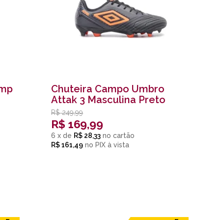
ump
Chuteira Campo Umbro
Attak 3 Masculina Preto
R$
249,99
R$
169,99
6
x
de
R$ 28,33
R$ 161,49
no
PIX