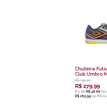
Chuteira Futs
Club Umbro M
Grafite e Pre
R$
399,99
R$
279,99
6
x
de
R$ 46,66
R$ 265,99
no
PIX