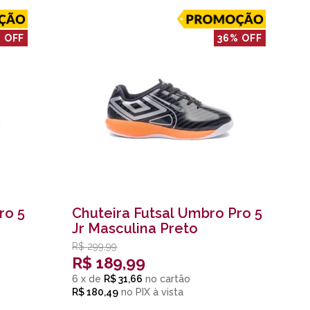
 OFF
36% OFF
ro 5
Chuteira Futsal Umbro Pro 5
Jr Masculina Preto
R$
299,99
R$
189,99
6
x
de
R$ 31,66
R$ 180,49
no
PIX