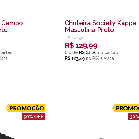
e Campo
Chuteira Society Kappa
eto
Masculina Preto
R$
174,99
R$
129,99
6
x
de
R$ 21,66
R$ 123,49
no
PIX
50% OFF
30%