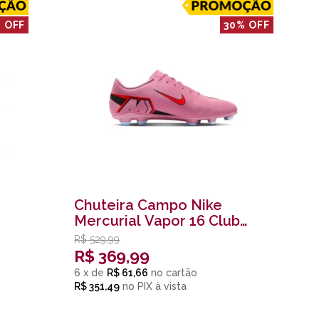
 OFF
30% OFF
Chuteira Campo Nike
Mercurial Vapor 16 Club
Masculina Vermelho
R$
529,99
R$
369,99
6
x
de
R$ 61,66
R$ 351,49
no
PIX