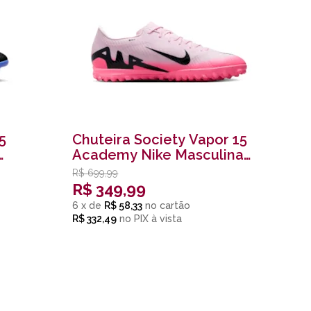
5
Chuteira Society Vapor 15
Academy Nike Masculina
Rosa
R$
699,99
R$
349,99
6
x
de
R$ 58,33
R$ 332,49
no
PIX