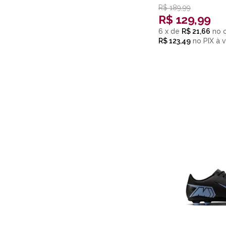
Cloisonne
R$
189,99
R$
129,99
6
x
de
R$ 21,66
R$ 123,49
no
PIX