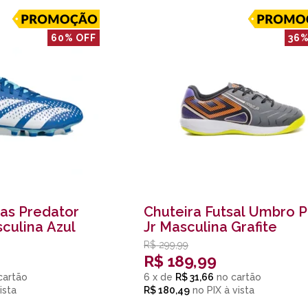
60% OFF
36%
das Predator
Chuteira Futsal Umbro P
culina Azul
Jr Masculina Grafite
R$
299,99
R$
189,99
6
x
de
R$ 31,66
R$ 180,49
no
PIX