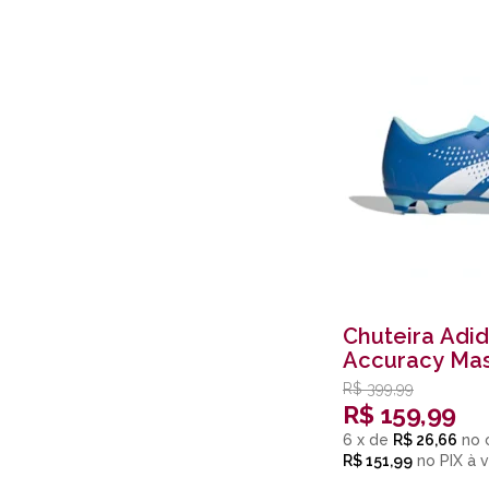
Chuteira Adi
Accuracy Mas
R$
399,99
R$
159,99
6
x
de
R$ 26,66
R$ 151,99
no
PIX