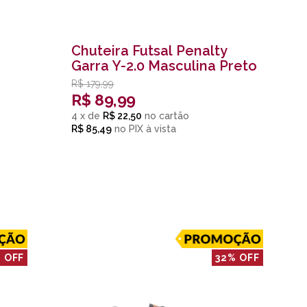
Chuteira Futsal Penalty
Garra Y-2.0 Masculina Preto
R$
179,99
R$
89,99
4
x
de
R$ 22,50
R$ 85,49
no
PIX
 OFF
32% OFF