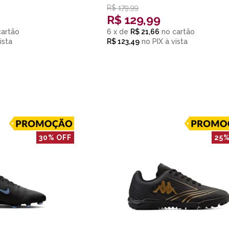
R$
179,99
R$
129,99
6
x
de
R$ 21,66
R$ 123,49
no
PIX
30% OFF
25%