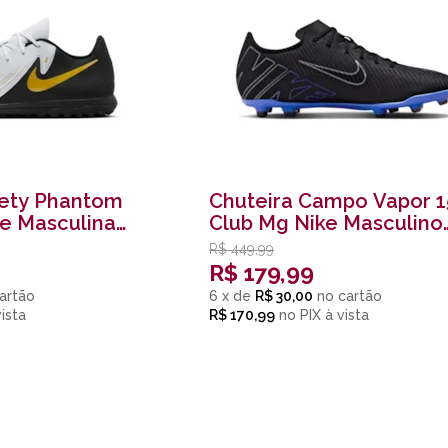
iety Phantom
Chuteira Campo Vapor 1
ke Masculina
Club Mg Nike Masculino
Preto
R$
449,99
R$
179,99
6
x
de
R$ 30,00
R$ 170,99
no
PIX