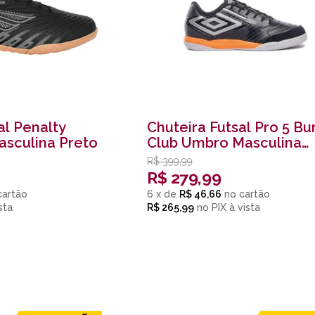
al Penalty
Chuteira Futsal Pro 5 B
asculina Preto
Club Umbro Masculina
Preto e Laranja
R$
399,99
R$
279,99
6
x
de
R$ 46,66
R$ 265,99
no
PIX