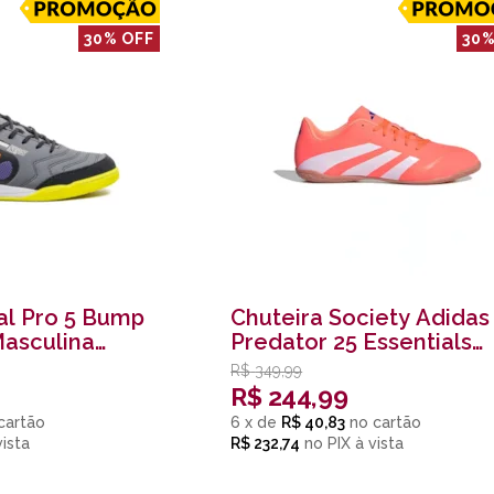
30% OFF
30%
al Pro 5 Bump
Chuteira Society Adidas
asculina
Predator 25 Essentials
to
Masculina Diversas
R$
349,99
R$
244,99
6
x
de
R$ 40,83
R$ 232,74
no
PIX