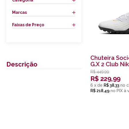
Categoria
Marcas
Faixas de Preço
Chuteira Soc
Descrição
G.X 2 Club Ni
Branco
R$
449,99
R$
229,99
6
x
de
R$ 38,33
R$ 218,49
no
PIX