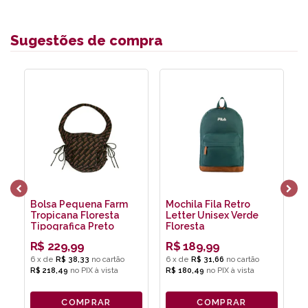
Sugestões de compra
Bolsa Pequena Farm
Mochila Fila Retro
N
Tropicana Floresta
Letter Unisex Verde
B
Tipografica Preto
Floresta
R$
229,99
R$
189,99
6
x
de
R$ 38,33
6
x
de
R$ 31,66
4
R$ 218,49
no
PIX
R$ 180,49
no
PIX
R
COMPRAR
COMPRAR