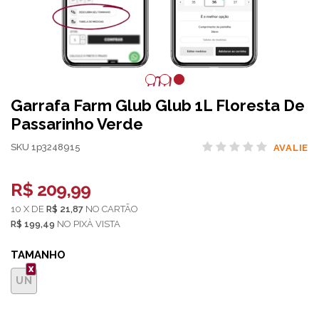
Garrafa Farm Glub Glub 1L Floresta De
Passarinho Verde
SKU 1p3248915
AVALIE
R$ 209,99
10
X
DE
R$ 21,87
NO
CARTÃO
R$ 199,49
NO
PIX
TAMANHO
UN