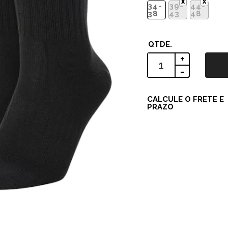
34-
39-
44-
38
43
48
+
-