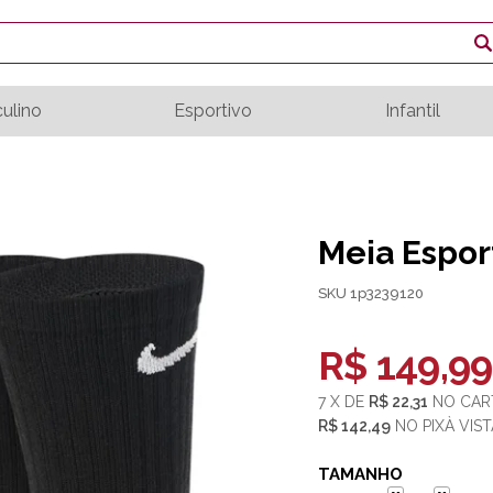
ulino
Esportivo
Infantil
Meia Espor
SKU 1p3239120
R$ 149,99
7
X
DE
R$ 22,31
NO
CAR
R$ 142,49
NO
PIX
TAMANHO