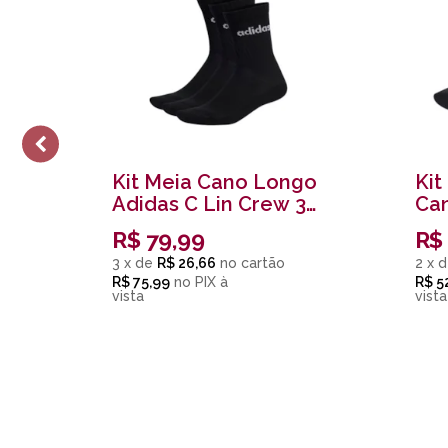
Kit Meia Cano Longo
Kit
Adidas C Lin Crew 3P
Can
Preto
Uni
R$
79,99
R$
3
x
de
R$ 26,66
2
x
d
R$ 75,99
no
PIX
R$ 5