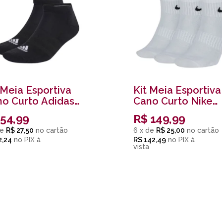
 Meia Esportiva
Kit Meia Esportiva
o Curto Adidas
Cano Curto Nike
ssex Preto
Unissex Branco
54,99
R$
149,99
e
R$ 27,50
6
x
de
R$ 25,00
2,24
no
PIX
R$ 142,49
no
PIX