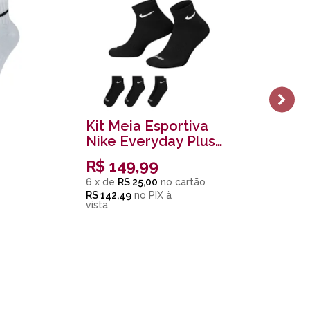
Kit Meia Esportiva
B
Nike Everyday Plus
Bo
Cushioned Unissex
Pr
R$
R$
149,99
Preto
R
6
x
de
R$ 25,00
6
x
R$ 142,49
no
PIX
R$ 