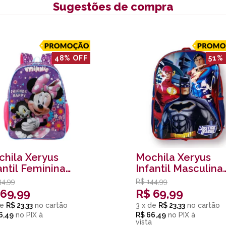
Sugestões de compra
48% OFF
51%
hila Xeryus
Mochila Xeryus
antil Feminina
Infantil Masculina
as
Azul
34,99
R$
144,99
69,99
R$
69,99
e
R$ 23,33
3
x
de
R$ 23,33
6,49
no
PIX
R$ 66,49
no
PIX