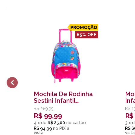
65% OFF
Mochila De Rodinha
Moc
Sestini Infantil
Inf
Feminina Colorida
Lil
R$
289,99
R$
1
Colorido
R$
99,99
R$
4
x
de
R$ 25,00
3
x
d
R$ 94,99
no
PIX
R$ 6