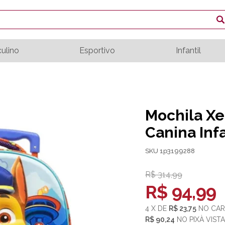
ulino
Esportivo
Infantil
Mochila Xe
Canina Inf
SKU 1p3199288
R$ 314,99
R$ 94,99
4
X
DE
R$ 23,75
NO
CAR
R$ 90,24
NO
PIX