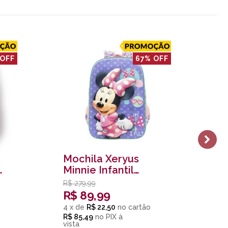
 OFF
67% OFF
Mochila Xeryus
Mo
Minnie Infantil
Pr
Rs/lilas
Pi
R$
279,99
R$
R$
89,99
R
4
x
de
R$ 22,50
4
x
R$ 85,49
no
PIX
R$