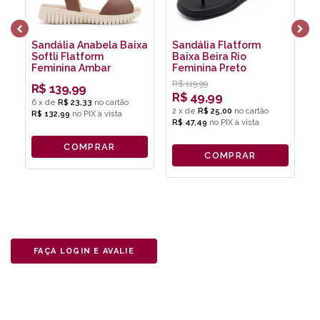
Sandália Anabela Baixa
Sandália Flatform
S
Softli Flatform
Baixa Beira Rio
B
Feminina Ambar
Feminina Preto
T
R$
119,99
R
R$
139,99
R$
49,99
6
x
de
R$ 23,33
2
x
de
R$ 25,00
4
R$ 132,99
no
PIX
R$ 47,49
no
PIX
R
COMPRAR
COMPRAR
FAÇA LOGIN E AVALIE