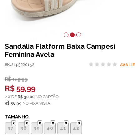
Sandália Flatform Baixa Campesi
Feminina Avela
SKU 1p3220152
AVALIE
R$ 129,99
R$ 59,99
2
X
DE
R$ 30,00
NO
CARTÃO
R$ 56,99
NO
PIX
TAMANHO
37
38
39
40
41
42