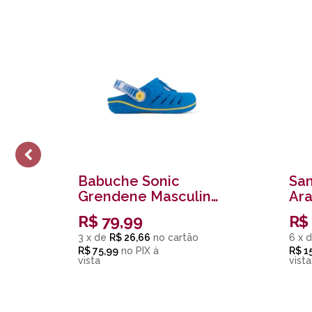
Babuche Sonic
Sa
Grendene Masculino
Ar
Infantil Azul
Mas
R$
79,99
R$
Azu
3
x
de
R$ 26,66
6
x
d
R$ 75,99
no
PIX
R$ 1