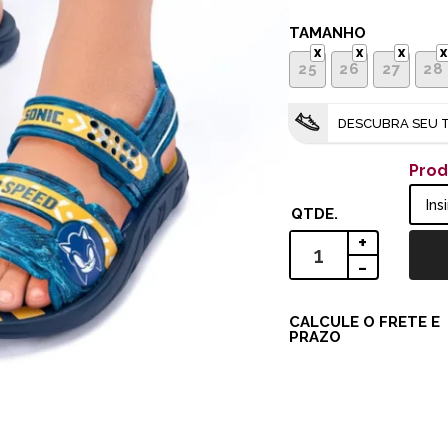
TAMANHO
25
26
27
28
DESCUBRA SEU
Prod
+
-