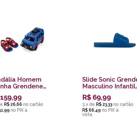
ndália Homem
Slide Sonic Gren
anha Grendene
Masculino Infantil
culino Infantil
Azul
159,99
R$
69,99
l
e
R$ 26,66
3
x
de
R$ 23,33
51,99
no
PIX
R$ 66,49
no
PIX