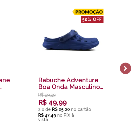
50% OFF
dene
Babuche Adventure
Ba
Boa Onda Masculino
G
Azul
In
R$
99,99
R
R$
49,99
5
x
2
x
de
R$ 25,00
R$
R$ 47,49
no
PIX