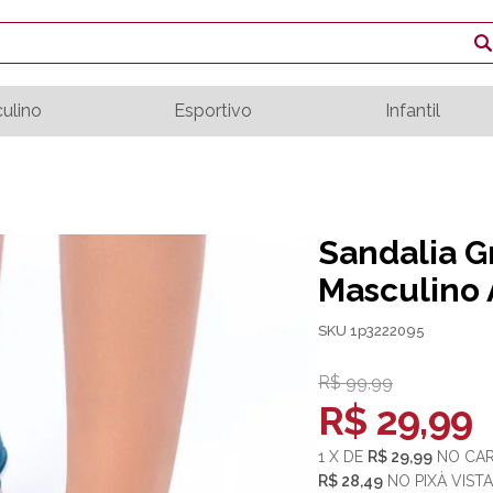
ulino
Esportivo
Infantil
Sandalia G
Masculino 
SKU 1p3222095
R$ 99,99
R$ 29,99
1
X
DE
R$ 29,99
NO
CA
R$ 28,49
NO
PIX