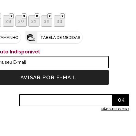
29
30
31
32
33
 TAMANHO
TABELA DE MEDIDAS
uto Indisponível
NÃO SABE O CEP?