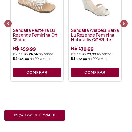
Sandália Rasteira Lu
Sandália Anabela Baixa
S
Rezende Feminina Off
Lu Rezende Feminina
B
White
Naturallis Off White
F
R
R$
159,99
R$
139,99
6
x
de
R$ 26,66
6
x
de
R$ 23,33
2
R$ 151,99
no
PIX
R$ 132,99
no
PIX
R
COMPRAR
COMPRAR
FAÇA LOGIN E AVALIE