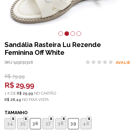
Sandália Rasteira Lu Rezende
Feminina Off White
SKU 1p3232316
AVALIE
R$ 79,99
R$ 29,99
1
X
DE
R$ 29,99
NO
CARTÃO
R$ 28,49
NO
PIX
TAMANHO
34
35
36
37
38
39
40