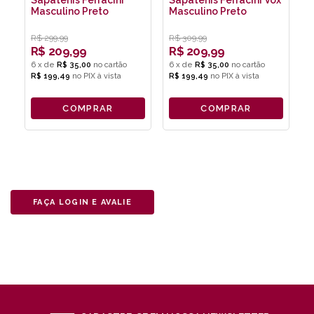
Sapatênis Ferracini
Sapatênis Ferracini Vox
S
Masculino Preto
Masculino Preto
M
R$
299,99
R$
309,99
R
R$
209,99
R$
209,99
6
x
de
R$ 35,00
6
x
de
R$ 35,00
4
R$ 199,49
no
PIX
R$ 199,49
no
PIX
R
COMPRAR
COMPRAR
FAÇA LOGIN E AVALIE