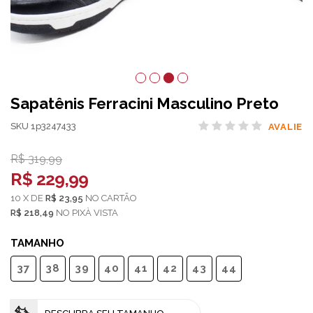
Sapatênis Ferracini Masculino Preto
SKU 1p3247433
AVALIE
R$ 319,99
R$ 229,99
10
X
DE
R$ 23,95
NO
CARTÃO
R$ 218,49
NO
PIX
TAMANHO
37
38
39
40
41
42
43
44