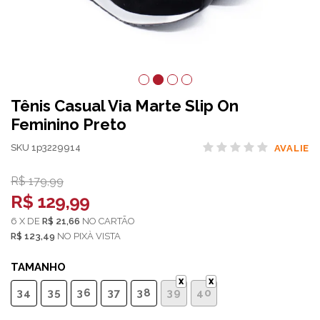
Tênis Casual Via Marte Slip On
Feminino Preto
SKU 1p3229914
AVALIE
R$ 179,99
R$ 129,99
6
X
DE
R$ 21,66
NO
CARTÃO
R$ 123,49
NO
PIX
TAMANHO
34
35
36
37
38
39
40