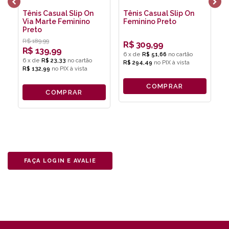
Tênis Casual Slip On
Tênis Casual Slip On
T
Via Marte Feminino
Feminino Preto
I
Preto
F
R$
189,99
R
R$
309,99
R$
139,99
6
x
de
R$ 51,66
6
x
de
R$ 23,33
6
R$ 294,49
no
PIX
R$ 132,99
no
PIX
R
COMPRAR
COMPRAR
FAÇA LOGIN E AVALIE