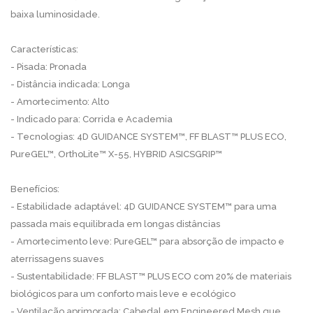
baixa luminosidade.
Características:
- Pisada: Pronada
- Distância indicada: Longa
- Amortecimento: Alto
- Indicado para: Corrida e Academia
- Tecnologias: 4D GUIDANCE SYSTEM™, FF BLAST™ PLUS ECO,
PureGEL™, OrthoLite™ X-55, HYBRID ASICSGRIP™
Benefícios:
- Estabilidade adaptável: 4D GUIDANCE SYSTEM™ para uma
passada mais equilibrada em longas distâncias
- Amortecimento leve: PureGEL™ para absorção de impacto e
aterrissagens suaves
- Sustentabilidade: FF BLAST™ PLUS ECO com 20% de materiais
biológicos para um conforto mais leve e ecológico
- Ventilação aprimorada: Cabedal em Engineered Mesh que