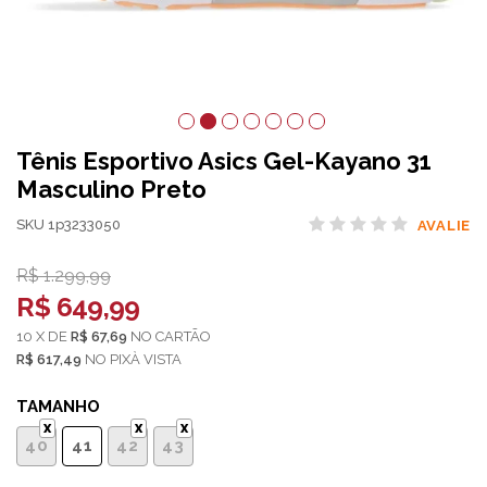
Tênis Esportivo Asics Gel-Kayano 31
Masculino Preto
SKU 1p3233050
AVALIE
R$ 1.299,99
R$ 649,99
10
X
DE
R$ 67,69
NO
CARTÃO
R$ 617,49
NO
PIX
TAMANHO
40
41
42
43