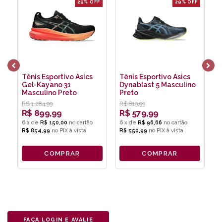
29% OFF
29% OFF
Tênis Esportivo Asics
Tênis Esportivo Asics
T
Gel-Kayano 31
Dynablast 5 Masculino
G
Masculino Preto
Preto
M
R$
1.284,99
R$
819,99
R
R$
899,99
R$
579,99
6
x
de
R$ 150,00
6
x
de
R$ 96,66
6
R$ 854,99
no
PIX
R$ 550,99
no
PIX
R
COMPRAR
COMPRAR
FAÇA LOGIN E AVALIE